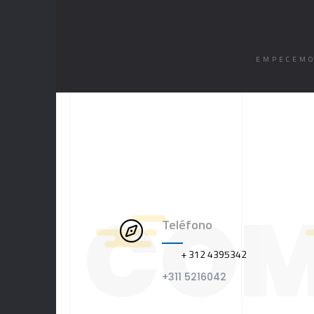
EMPECEM
COM
Teléfono
+ 312 4395342
+311 5216042